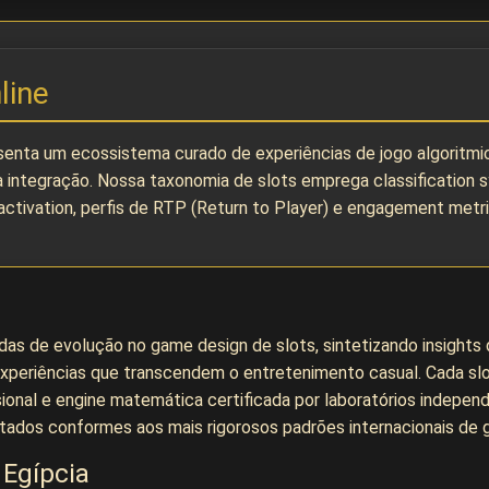
line
resenta um ecossistema curado de experiências de jogo algoritm
da integração. Nossa taxonomia de slots emprega classification
activation, perfis de RTP (Return to Player) e engagement metri
das de evolução no game design de slots, sintetizando insights
experiências que transcendem o entretenimento casual. Cada sl
ssional e engine matemática certificada por laboratórios indepe
ados conformes aos mais rigorosos padrões internacionais de 
 Egípcia