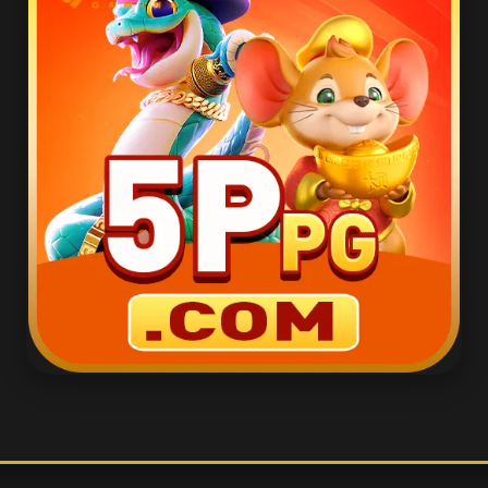
📱 Telegram
📘 Facebook