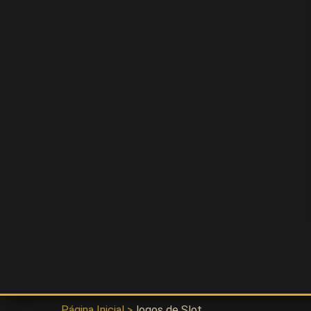
Página Inicial
Jogos de Slot