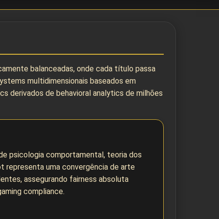
icamente balanceadas, onde cada título passa
 systems multidimensionais baseados em
cs derivados de behavioral analytics de milhões
 de psicologia comportamental, teoria dos
ot representa uma convergência de arte
ndentes, assegurando fairness absoluta
gaming compliance.