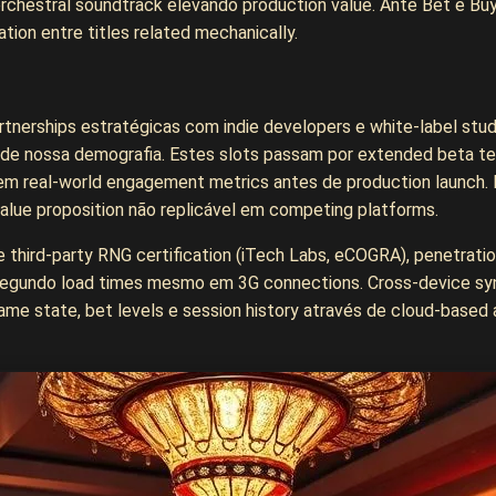
e orchestral soundtrack elevando production value. Ante Bet e 
tion entre titles related mechanically.
artnerships estratégicas com indie developers e white-label stu
 de nossa demografia. Estes slots passam por extended beta t
em real-world engagement metrics antes de production launch.
 value proposition não replicável em competing platforms.
third-party RNG certification (iTech Labs, eCOGRA), penetration 
egundo load times mesmo em 3G connections. Cross-device sync
me state, bet levels e session history através de cloud-based 