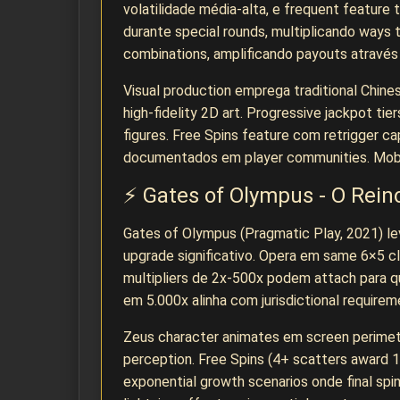
volatilidade média-alta, e frequent feature
durante special rounds, multiplicando ways 
combinations, amplificando payouts através 
Visual production emprega traditional Chines
high-fidelity 2D art. Progressive jackpot tie
figures. Free Spins feature com retrigger ca
documentados em player communities. Mobi
⚡ Gates of Olympus - O Rein
Gates of Olympus (Pragmatic Play, 2021) 
upgrade significativo. Opera em same 6×5 c
multipliers de 2x-500x podem attach para 
em 5.000x alinha com jurisdictional requir
Zeus character animates em screen perimeter
perception. Free Spins (4+ scatters award 1
exponential growth scenarios onde final spi