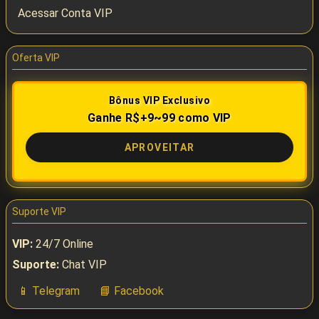
Acessar Conta VIP
Oferta VIP
Bônus VIP Exclusivo
Ganhe R$+9~99 como VIP
APROVEITAR
Suporte VIP
VIP:
24/7 Online
Suporte:
Chat VIP
📱 Telegram
📘 Facebook