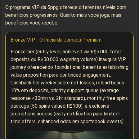
O programa VIP da 5ppg oferece diferentes níveis com
benefícios progressivos. Quanto mais você joga, mais
benefícios você recebe.
Bronze VIP - O Início da Jornada Premium
Bronze tier (entry level, achieved via R$5.000 total
deposits ou R$50.000 wagering volume) inaugura VIP
journey oferecendo foundational benefits establishing
value proposition para continued engagement.
Cashback 5% weekly sobre net losses, reload bonus
10% em deposits, priority support queue (average
response <30min vs. 2hr standard), monthly free spins
package (50 spins valued R$100), e exclusive
promotions access (early notification para limited-
time offers, enhanced odds em sportsbook events).