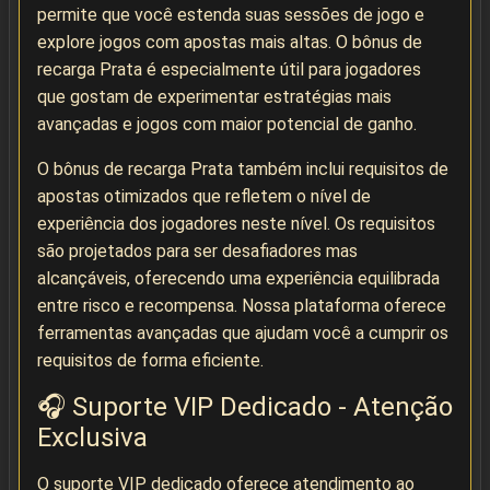
permite que você estenda suas sessões de jogo e
explore jogos com apostas mais altas. O bônus de
recarga Prata é especialmente útil para jogadores
que gostam de experimentar estratégias mais
avançadas e jogos com maior potencial de ganho.
O bônus de recarga Prata também inclui requisitos de
apostas otimizados que refletem o nível de
experiência dos jogadores neste nível. Os requisitos
são projetados para ser desafiadores mas
alcançáveis, oferecendo uma experiência equilibrada
entre risco e recompensa. Nossa plataforma oferece
ferramentas avançadas que ajudam você a cumprir os
requisitos de forma eficiente.
🎧 Suporte VIP Dedicado - Atenção
Exclusiva
O suporte VIP dedicado oferece atendimento ao