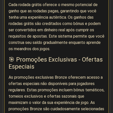
Cada rodada grátis oferece o mesmo potencial de
ganho que as rodadas pagas, garantindo que você
tenha uma experiência autêntica. Os ganhos das
rodadas grátis são creditados como bônus e podem
ser convertidos em dinheiro real após cumprir os
requisitos de apostas. Este sistema permite que você
construa seu saldo gradualmente enquanto aprende
os meandros dos jogos.
🎯 Promoções Exclusivas - Ofertas
Especiais
As promoções exclusivas Bronze oferecem acesso a
ofertas especiais não disponíveis para jogadores
regulares. Estas promoções incluem bônus temáticos,
torneios exclusivos e ofertas sazonais que
maximizam o valor da sua experiência de jogo. As
promoções Bronze são cuidadosamente selecionadas