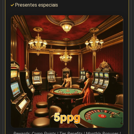
Presentes especiais
Rewards: Comp Points | Tier Benefits | Monthly Bonuses |