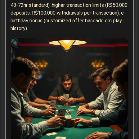
48-72hr standard), higher transaction limits (R$50.000
deposits, R$100.000 withdrawals per transaction), e
birthday bonus (customized offer baseado em play
history).