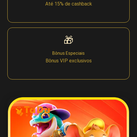
Até 15% de cashback
Bet
Win
🎁
APP
Bônus Especiais
Bônus VIP exclusivos
📱 Download
APK
Download
Baixar