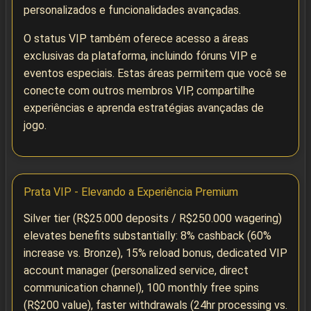
personalizados e funcionalidades avançadas.
O status VIP também oferece acesso a áreas
exclusivas da plataforma, incluindo fóruns VIP e
eventos especiais. Estas áreas permitem que você se
conecte com outros membros VIP, compartilhe
experiências e aprenda estratégias avançadas de
jogo.
Prata VIP - Elevando a Experiência Premium
Silver tier (R$25.000 deposits / R$250.000 wagering)
elevates benefits substantially: 8% cashback (60%
increase vs. Bronze), 15% reload bonus, dedicated VIP
account manager (personalized service, direct
communication channel), 100 monthly free spins
(R$200 value), faster withdrawals (24hr processing vs.