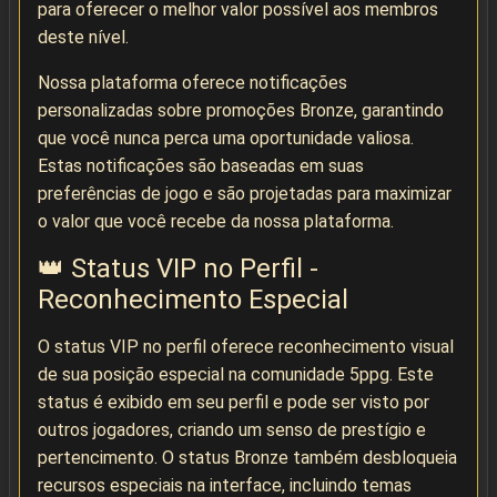
para oferecer o melhor valor possível aos membros
deste nível.
Nossa plataforma oferece notificações
personalizadas sobre promoções Bronze, garantindo
que você nunca perca uma oportunidade valiosa.
Estas notificações são baseadas em suas
preferências de jogo e são projetadas para maximizar
o valor que você recebe da nossa plataforma.
👑 Status VIP no Perfil -
Reconhecimento Especial
O status VIP no perfil oferece reconhecimento visual
de sua posição especial na comunidade 5ppg. Este
status é exibido em seu perfil e pode ser visto por
outros jogadores, criando um senso de prestígio e
pertencimento. O status Bronze também desbloqueia
recursos especiais na interface, incluindo temas